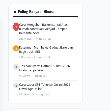
🔥 Paling Banyak Dibaca
Cara Mengubah Balkon Lantai Atas
1
Rumah Kontrakan Menjadi Tempat
Bersantai Sore
263 views · 4 minggu lalu
Ketentuan Membawa Gadget Baru dan
2
Registrasi IMEI
148 views · 4 minggu lalu
Tips dan Syarat Daftar KIS BPJS 2026
3
Gratis Tanpa Ribet
90 views · 1 bulan lalu
Cara Lapor SPT Tahunan Online 2026
4
Lewat DJP Online
88 views · 3 minggu lalu