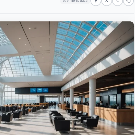
⏱
9 menit baca