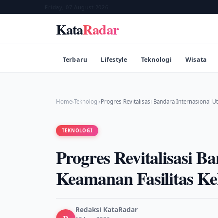
Friday, 07 August 2026
Kata
Radar
Terbaru
Lifestyle
Teknologi
Wisata
Home
›
Teknologi
›
Progres Revitalisasi Bandara Internasional
TEKNOLOGI
Progres Revitalisasi B
Keamanan Fasilitas Ke
Redaksi KataRadar