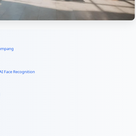
numpang
I Face Recognition
l