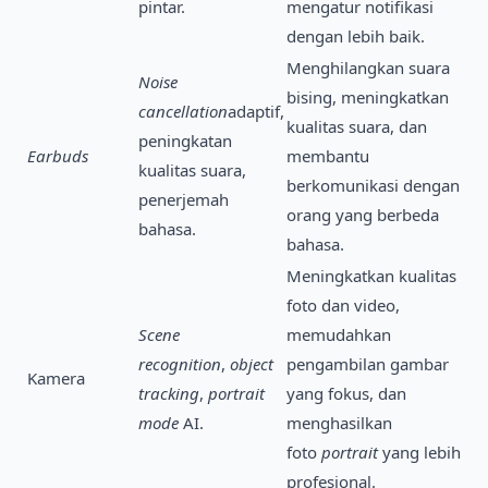
pintar.
mengatur notifikasi
dengan lebih baik.
Menghilangkan suara
Noise
bising, meningkatkan
cancellation
adaptif,
kualitas suara, dan
peningkatan
Earbuds
membantu
kualitas suara,
berkomunikasi dengan
penerjemah
orang yang berbeda
bahasa.
bahasa.
Meningkatkan kualitas
foto dan video,
Scene
memudahkan
recognition
,
object
pengambilan gambar
Kamera
tracking
,
portrait
yang fokus, dan
mode
AI.
menghasilkan
foto
portrait
yang lebih
profesional.