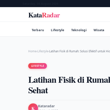
Saturday, 08 August 2026
Kata
Radar
Terbaru
Lifestyle
Teknologi
Wisata
Home
›
Lifestyle
›
Latihan Fisik di Rumah: Solusi Efektif untuk H
LIFESTYLE
Latihan Fisik di Rumah
Sehat
Kataradar
K