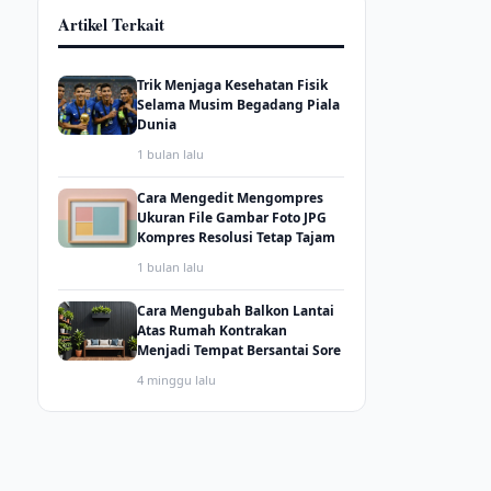
Artikel Terkait
Trik Menjaga Kesehatan Fisik
Selama Musim Begadang Piala
Dunia
1 bulan lalu
Cara Mengedit Mengompres
Ukuran File Gambar Foto JPG
Kompres Resolusi Tetap Tajam
1 bulan lalu
Cara Mengubah Balkon Lantai
Atas Rumah Kontrakan
Menjadi Tempat Bersantai Sore
4 minggu lalu