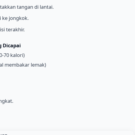
takkan tangan di lantai.
i ke jongkok.
i terakhir.
g Dicapai
70 kalori)
mal membakar lemak)
ngkat.