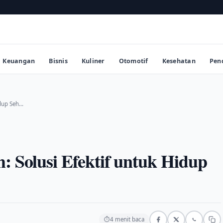
Keuangan
Bisnis
Kuliner
Otomotif
Kesehatan
Pen
idup Seh…
: Solusi Efektif untuk Hidup
⏱
4 menit baca