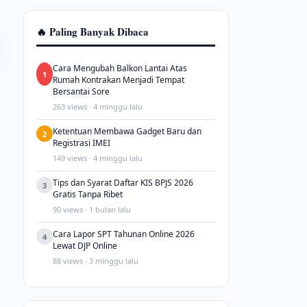
🔥 Paling Banyak Dibaca
Cara Mengubah Balkon Lantai Atas
1
Rumah Kontrakan Menjadi Tempat
Bersantai Sore
263 views · 4 minggu lalu
Ketentuan Membawa Gadget Baru dan
2
Registrasi IMEI
149 views · 4 minggu lalu
Tips dan Syarat Daftar KIS BPJS 2026
3
Gratis Tanpa Ribet
90 views · 1 bulan lalu
Cara Lapor SPT Tahunan Online 2026
4
Lewat DJP Online
88 views · 3 minggu lalu