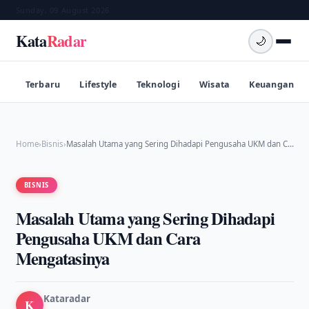
Sunday, 09 August 2026
Kata
Radar
🌙
Terbaru
Lifestyle
Teknologi
Wisata
Keuangan
Home
›
Bisnis
›
Masalah Utama yang Sering Dihadapi Pengusaha UKM dan C…
BISNIS
Masalah Utama yang Sering Dihadapi
Pengusaha UKM dan Cara
Mengatasinya
Kataradar
K