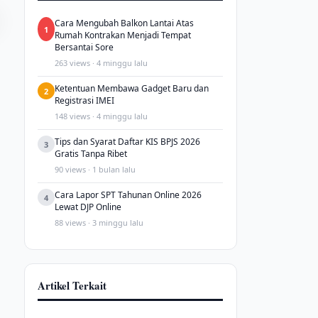
Cara Mengubah Balkon Lantai Atas
1
Rumah Kontrakan Menjadi Tempat
Bersantai Sore
263 views · 4 minggu lalu
Ketentuan Membawa Gadget Baru dan
2
Registrasi IMEI
148 views · 4 minggu lalu
Tips dan Syarat Daftar KIS BPJS 2026
3
Gratis Tanpa Ribet
90 views · 1 bulan lalu
Cara Lapor SPT Tahunan Online 2026
4
Lewat DJP Online
88 views · 3 minggu lalu
Artikel Terkait