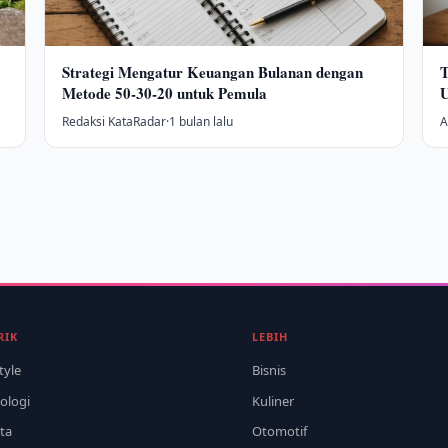
Strategi Mengatur Keuangan Bulanan dengan
T
Metode 50-30-20 untuk Pemula
Redaksi KataRadar
·
1 bulan lalu
A
RIK
LEBIH
tyle
Bisnis
ologi
Kuliner
ta
Otomotif