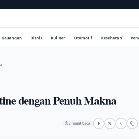
Keuangan
Bisnis
Kuliner
Otomotif
Kesehatan
Pen
a
tine dengan Penuh Makna
⏱
2 menit baca