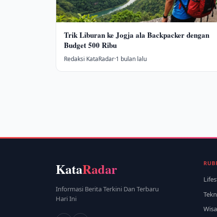
Trik Liburan ke Jogja ala Backpacker dengan
Budget 500 Ribu
Redaksi KataRadar
·
1 bulan lalu
RUB
Kata
Radar
Lifes
Informasi Berita Terkini Dan Terbaru
Tekn
Hari Ini
Wisa