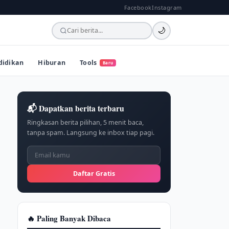
Facebook
Instagram
🌙
didikan
Hiburan
Tools
Baru
📬 Dapatkan berita terbaru
Ringkasan berita pilihan, 5 menit baca,
tanpa spam. Langsung ke inbox tiap pagi.
Daftar Gratis
🔥 Paling Banyak Dibaca