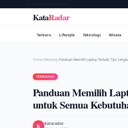
Saturday, 08 August 2026
Kata
Radar
Terbaru
Lifestyle
Teknologi
Wisata
Home
›
Teknologi
›
Panduan Memilih Laptop Terbaik: Tips Leng
TEKNOLOGI
Panduan Memilih Lapt
untuk Semua Kebutuh
Kataradar
K