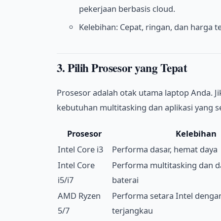
pekerjaan berbasis cloud.
Kelebihan: Cepat, ringan, dan harga t
3. Pilih Prosesor yang Tepat
Prosesor adalah otak utama laptop Anda. Jik
kebutuhan multitasking dan aplikasi yang s
Prosesor
Kelebihan
Intel Core i3
Performa dasar, hemat daya
Intel Core
Performa multitasking dan d
i5/i7
baterai
AMD Ryzen
Performa setara Intel denga
5/7
terjangkau