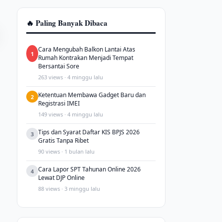
🔥 Paling Banyak Dibaca
Cara Mengubah Balkon Lantai Atas
1
Rumah Kontrakan Menjadi Tempat
Bersantai Sore
263 views · 4 minggu lalu
Ketentuan Membawa Gadget Baru dan
2
Registrasi IMEI
149 views · 4 minggu lalu
Tips dan Syarat Daftar KIS BPJS 2026
3
Gratis Tanpa Ribet
90 views · 1 bulan lalu
Cara Lapor SPT Tahunan Online 2026
4
Lewat DJP Online
88 views · 3 minggu lalu