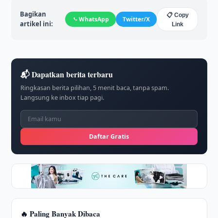
Bagikan
📋 Copy
WhatsApp
Twitter/X
artikel ini:
Link
📬 Dapatkan berita terbaru
Ringkasan berita pilihan, 5 menit baca, tanpa spam.
Langsung ke inbox tiap pagi.
Daftar Gratis
🔥 Paling Banyak Dibaca