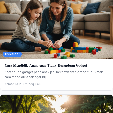
TEKNOLOGI
Cara Mendidik Anak Agar Tidak Kecanduan Gadget
Kecanduan gadget pada anak jadi kekhawatiran orang tua. Simak
cara mendidik anak agar bij…
Ahmad Fauzi
·
1 minggu lalu