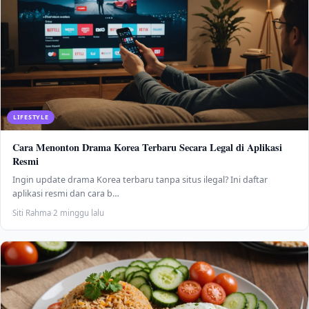
LIFESTYLE
Cara Menonton Drama Korea Terbaru Secara Legal di Aplikasi
Resmi
Ingin update drama Korea terbaru tanpa situs ilegal? Ini daftar
aplikasi resmi dan cara b…
Siti Rahma
·
2 minggu lalu