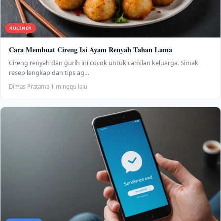
KULINER
Cara Membuat Cireng Isi Ayam Renyah Tahan Lama
Cireng renyah dan gurih ini cocok untuk camilan keluarga. Simak
resep lengkap dan tips ag…
Dimas Pratama
·
1 minggu lalu