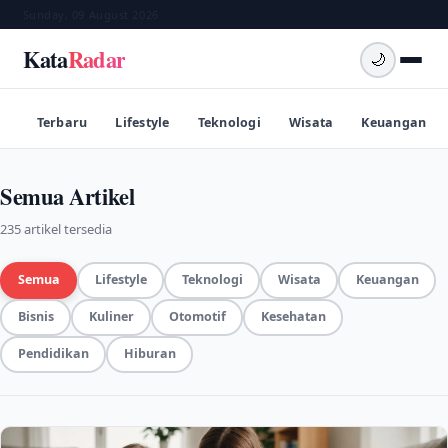
Sunday, 09 August 2026
Kata
Radar
🌙
Terbaru
Lifestyle
Teknologi
Wisata
Keuangan
Semua Artikel
235 artikel tersedia
Semua
Lifestyle
Teknologi
Wisata
Keuangan
Bisnis
Kuliner
Otomotif
Kesehatan
Pendidikan
Hiburan