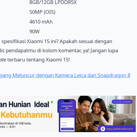
8GB/12GB LPDDR5X
50MP (OIS)
4610 mAh
90W
pesifikasi Xiaomi 15 ini? Apakah sesuai dengan
ulis pendapatmu di kolom komentar, ya! Jangan lupa
ate
terbaru tentang Xiaomi 15!
5 yang Meluncur dengan Kamera Leica dan Snapdragon 8