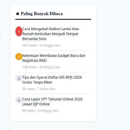
🔥 Paling Banyak Dibaca
Cara Mengubah Balkon Lantai Atas
1
Rumah Kontrakan Menjadi Tempat
Bersantai Sore
263 views · 4 minggu lalu
Ketentuan Membawa Gadget Baru dan
2
Registrasi IMEI
148 views · 4 minggu lalu
Tips dan Syarat Daftar KIS BPJS 2026
3
Gratis Tanpa Ribet
90 views · 1 bulan lalu
Cara Lapor SPT Tahunan Online 2026
4
Lewat DJP Online
88 views · 3 minggu lalu