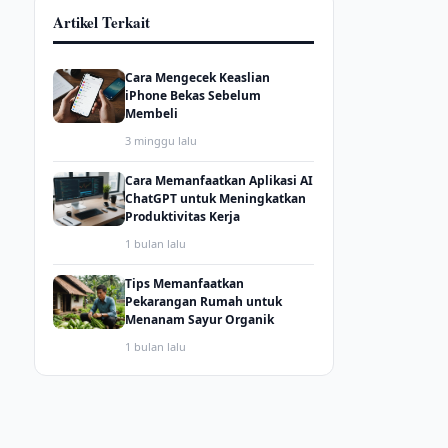
Artikel Terkait
Cara Mengecek Keaslian
iPhone Bekas Sebelum
Membeli
3 minggu lalu
Cara Memanfaatkan Aplikasi AI
ChatGPT untuk Meningkatkan
Produktivitas Kerja
1 bulan lalu
Tips Memanfaatkan
Pekarangan Rumah untuk
Menanam Sayur Organik
1 bulan lalu