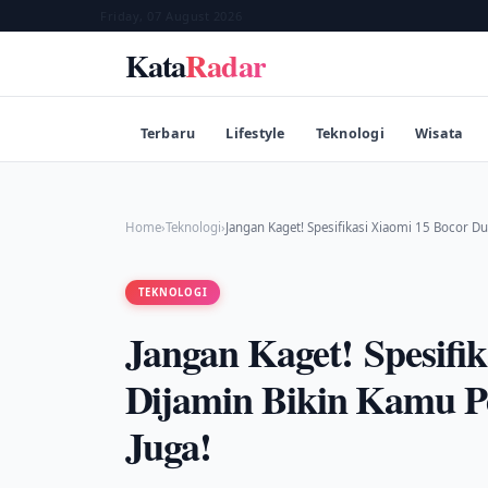
Friday, 07 August 2026
Kata
Radar
Terbaru
Lifestyle
Teknologi
Wisata
Home
›
Teknologi
›
Jangan Kaget! Spesifikasi Xiaomi 15 Bocor Du
TEKNOLOGI
Jangan Kaget! Spesifi
Dijamin Bikin Kamu P
Juga!