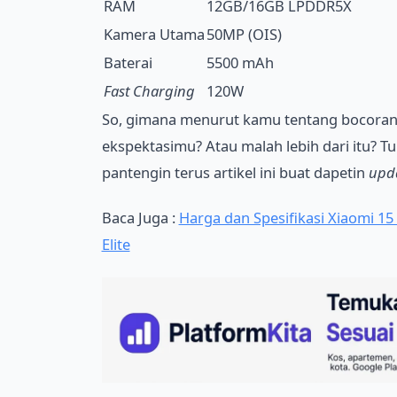
RAM
12GB/16GB LPDDR5X
Kamera Utama
50MP (OIS)
Baterai
5500 mAh
Fast Charging
120W
So, gimana menurut kamu tentang bocoran s
ekspektasimu? Atau malah lebih dari itu? T
pantengin terus artikel ini buat dapetin
upd
Baca Juga :
Harga dan Spesifikasi Xiaomi 1
Elite